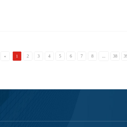
2
3
4
5
6
7
8
38
3
«
1
...